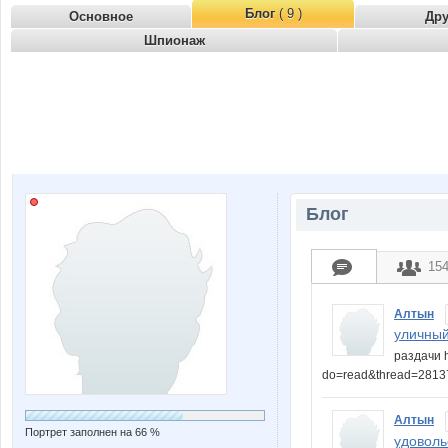
Блог
( 9 )
Основное
Др
Шпионаж
Блог
15
Алтын
уличный 
раздачи h
do=read&thread=281
Алтын
Портрет заполнен на 66 %
удовольс