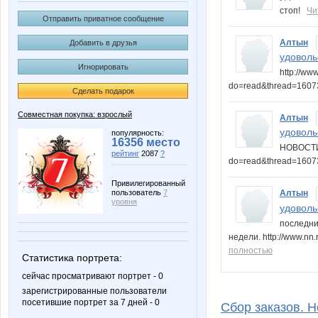
стоп!
Чи
Отправить приватное сообщение
Алтын
Добавить в друзья
удовольс
Игнорировать
http://ww
do=read&thread=160
Сделать подарок
Совместная покупка: взрослый
Алтын
удовольс
популярность:
16356 место
НОВОСТИ 
рейтинг
2087
?
do=read&thread=160
Привилегированный
пользователь
7
Алтын
уровня
удовольс
последни
недели. http://www.n
полностью
Статистика портрета:
сейчас просматривают портрет - 0
зарегистрированные пользователи
посетившие портрет за 7 дней - 0
Сбор заказов. Не